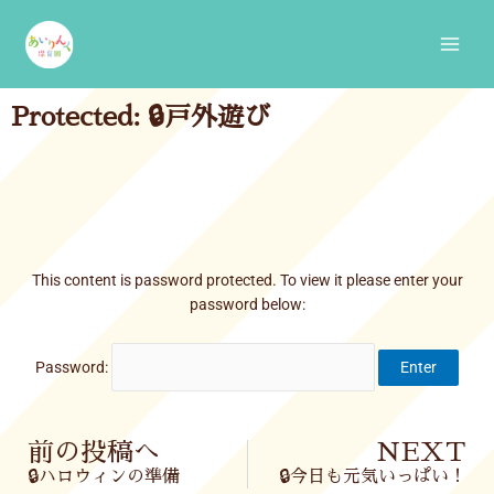
Skip
Main
to
Men
content
Protected: 🔒戸外遊び
This content is password protected. To view it please enter your
password below:
Password:
Prev
前の投稿へ
NEXT
🔒ハロウィンの準備
🔒今日も元気いっぱい！