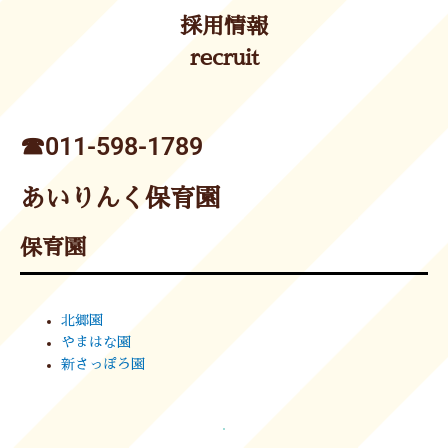
採用情報
recruit
☎︎011-598-1789
あいりんく保育園
保育園
北郷園
やまはな園
新さっぽろ園