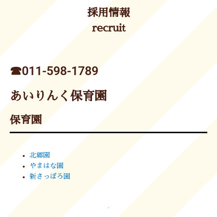
採用情報
recruit
☎︎011-598-1789
あいりんく保育園
保育園
北郷園
やまはな園
新さっぽろ園