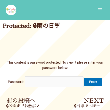
Skip
Main
to
Men
content
Protected: 🔒雨の日☔
This content is password protected. To view it please enter your
password below:
Password:
Prev
前の投稿へ
NEXT
🔒公園までお散歩🎵
🔒汽車ぽっぽー！