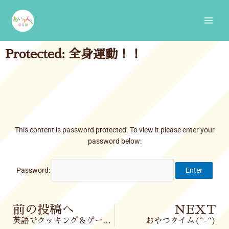
Skip
Main
to
Men
content
Protected: 全身運動！！
This content is password protected. To view it please enter your
password below:
Password:
Prev
前の投稿へ
NEXT
英語でクッキング＆ゲーム(^^)/
おやつタイム(^-^)