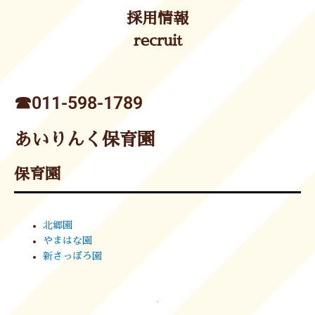
採用情報
recruit
☎︎011-598-1789
あいりんく保育園
保育園
北郷園
やまはな園
新さっぽろ園