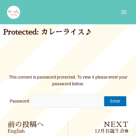
Skip
Main
to
Men
content
Protected: カレーライス♪
This content is password protected. To view it please enter your
password below:
Password:
Prev
前の投稿へ
NEXT
English
12月お誕生会❁