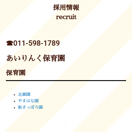
採用情報
recruit
☎︎011-598-1789
あいりんく保育園
保育園
北郷園
やまはな園
新さっぽろ園