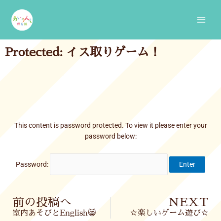
Skip
Main
to
Men
content
Protected: イス取りゲーム！
This content is password protected. To view it please enter your
password below:
Password:
Prev
前の投稿へ
NEXT
室内あそびとEnglish😸
☆楽しいゲーム遊び☆