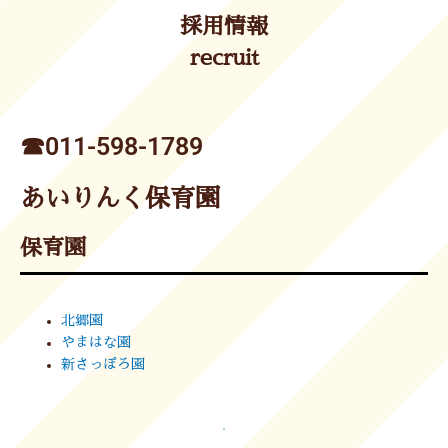
採用情報
recruit
☎︎011-598-1789
あいりんく保育園
保育園
北郷園
やまはな園
新さっぽろ園