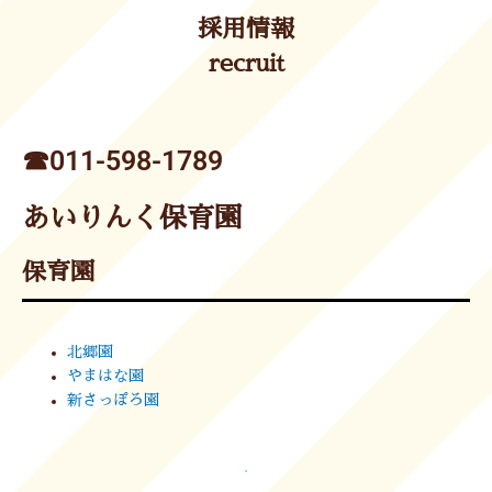
採用情報
recruit
☎︎011-598-1789
あいりんく保育園
保育園
北郷園
やまはな園
新さっぽろ園