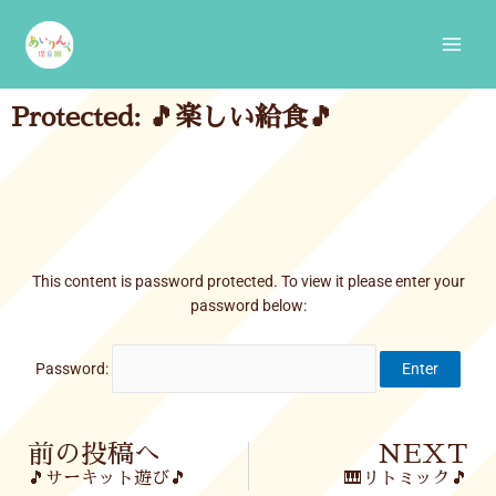
Skip
Main
to
Men
content
Protected: 🎵楽しい給食🎵
This content is password protected. To view it please enter your
password below:
Password:
Prev
前の投稿へ
NEXT
🎵サーキット遊び🎵
🎹リトミック🎵