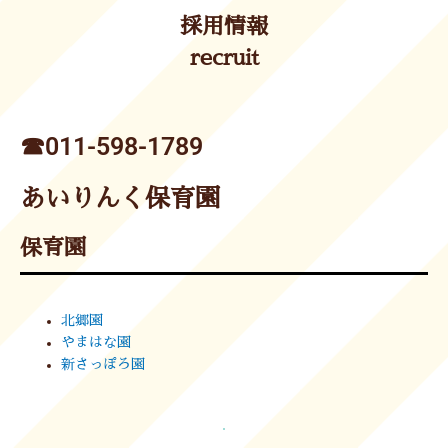
採用情報
recruit
☎︎011-598-1789
あいりんく保育園
保育園
北郷園
やまはな園
新さっぽろ園