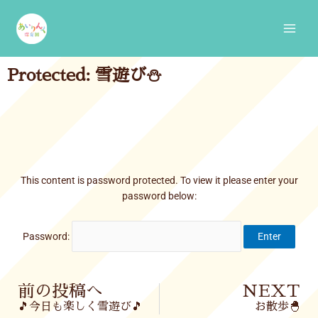
Skip
Main
to
Men
content
Protected: 雪遊び⛄
This content is password protected. To view it please enter your
password below:
Password:
Prev
前の投稿へ
NEXT
🎵今日も楽しく雪遊び🎵
お散歩🐣