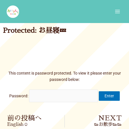
Skip
Main
to
Men
content
Protected: お昼寝💤
This content is password protected. To view it please enter your
password below:
Password:
Prev
前の投稿へ
NEXT
English☺
👟お散歩👟👟