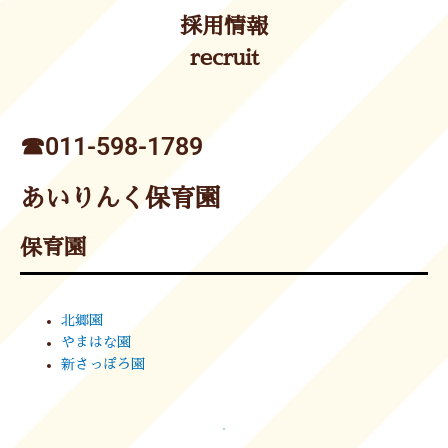
採用情報
recruit
☎︎011-598-1789
あいりんく保育園
保育園
北郷園
やまはな園
新さっぽろ園