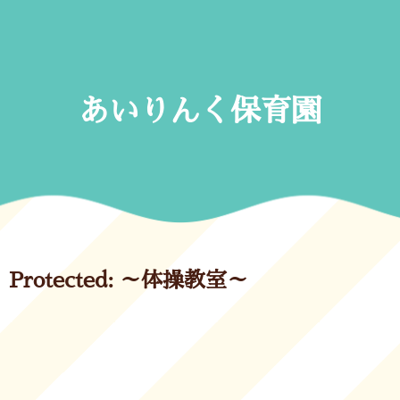
Skip
to
content
あいりんく保育園
Protected: ～体操教室～