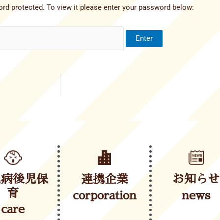
rd protected. To view it please enter your password below:
児病後児保
連携企業
お知らせ
育
corporation
news
care