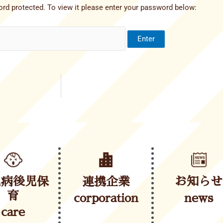
rd protected. To view it please enter your password below:
児病後児保
連携企業
お知らせ
育
corporation
news
care