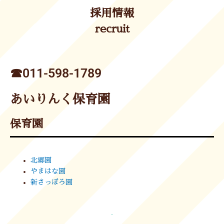
採用情報
recruit
☎︎011-598-1789
あいりんく保育園
保育園
北郷園
やまはな園
新さっぽろ園