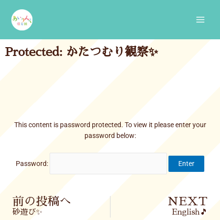
Skip
Main
to
Men
content
Protected: かたつむり観察✨
This content is password protected. To view it please enter your
password below:
Password:
Prev
前の投稿へ
NEXT
砂遊び✨
English🎵