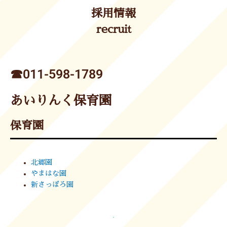
採用情報
recruit
☎︎011-598-1789
あいりんく保育園
保育園
北郷園
やまはな園
新さっぽろ園