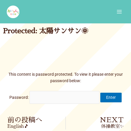
Skip
Main
to
Men
content
Protected: 太陽サンサン🌞
This content is password protected. To view it please enter your
password below:
Password:
Prev
前の投稿へ
NEXT
English🎵
体操教室✨