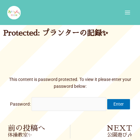
Skip
Main
to
Men
content
Protected: プランターの記録✨
This content is password protected. To view it please enter your
password below:
Password:
Prev
前の投稿へ
NEXT
体操教室✨
公園遊び🎶