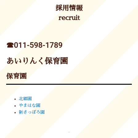
採用情報
recruit
☎︎011-598-1789
あいりんく保育園
保育園
北郷園
やまはな園
新さっぽろ園