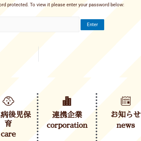
rd protected. To view it please enter your password below:
児病後児保
連携企業
お知らせ
育
corporation
news
care