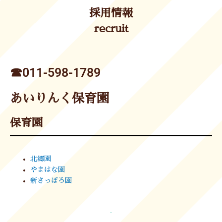
採用情報
recruit
☎︎011-598-1789
あいりんく保育園
保育園
北郷園
やまはな園
新さっぽろ園