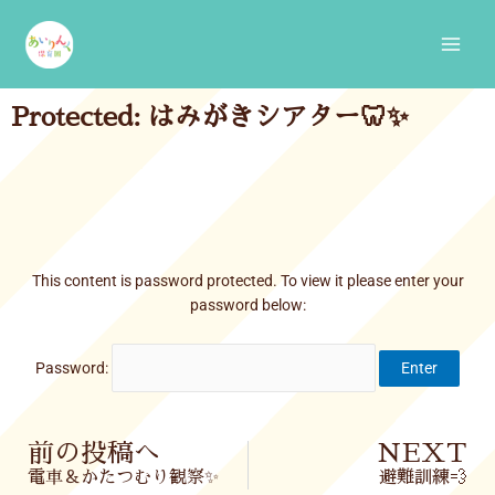
Skip
Main
to
Men
content
Protected: はみがきシアター🦷✨
This content is password protected. To view it please enter your
password below:
Password:
Prev
前の投稿へ
NEXT
電車＆かたつむり観察✨
避難訓練💨