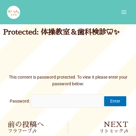
Skip
Main
to
Men
content
Protected: 体操教室＆歯科検診🦷✨
This content is password protected. To view it please enter your
password below:
Password:
Prev
前の投稿へ
NEXT
フラフープ🎶
リトミック🎶