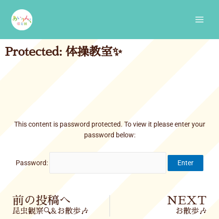
Skip
Main
to
Men
content
Protected: 体操教室✨
This content is password protected. To view it please enter your
password below:
Password:
Prev
前の投稿へ
NEXT
昆虫観察🔍&お散歩🎶
お散歩🎶