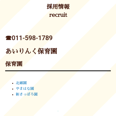
採用情報
recruit
☎︎011-598-1789
あいりんく保育園
保育園
北郷園
やまはな園
新さっぽろ園