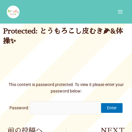
Skip
Main
to
Men
content
Protected: とうもろこし皮むき🌽&体
操✨
This content is password protected. To view it please enter your
password below:
Password:
Prev
前の投稿へ
NEXT