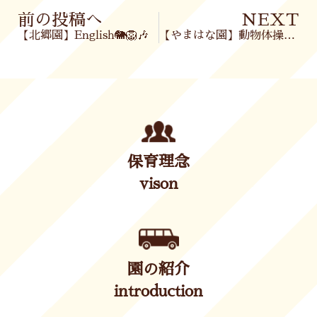
Prev
前の投稿へ
NEXT
【北郷園】English🐘🦁🎶
【やまはな園】動物体操🐘＆よーいどん❢＆ハンドスタンプ✊
保育理念
vison
園の紹介
introduction