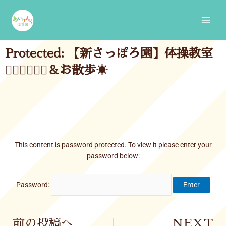
Skip
Main
to
Men
content
Protected: 【新さっぽろ園】体操教室
🤾🏻‍♀️🤸🏻‍♀️＆お散歩☀
This content is password protected. To view it please enter your
password below:
Password:
Prev
前の投稿へ
NEXT