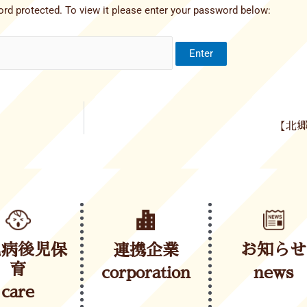
rd protected. To view it please enter your password below:
【北郷
児病後児保
連携企業
お知らせ
育
corporation
news
care