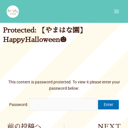
Skip
Main
to
Men
content
Protected: 【やまはな園】
HappyHalloween🎃
This content is password protected. To view it please enter your
password below:
Password:
Prev
前の投稿へ
NEXT