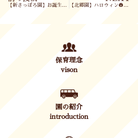
【新さっぽろ園】お誕生会🎂
【北郷園】ハロウィン🎃&お誕生会🍰&お別れ会😢
保育理念
vison
園の紹介
introduction