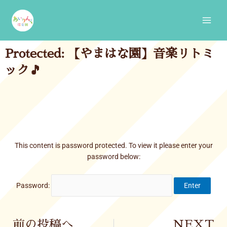
Skip
Main
to
Men
content
Protected: 【やまはな園】音楽リトミ
ック🎵
This content is password protected. To view it please enter your
password below:
Password:
Prev
前の投稿へ
NEXT