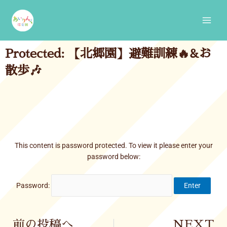
Skip
Main
to
Men
content
Protected: 【北郷園】避難訓練🔥&お
散歩🎶
This content is password protected. To view it please enter your
password below:
Password:
Prev
前の投稿へ
NEXT