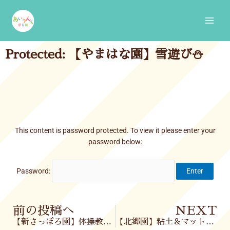
Skip
Main
to
Men
content
Protected: 【やまはな園】雪遊び⛄
This content is password protected. To view it please enter your
password below:
Password:
Prev
前の投稿へ
NEXT
【新さっぽろ園】体操教室🏃‍♀️🏃‍♂️
【北郷園】粘土＆マット遊び🎵