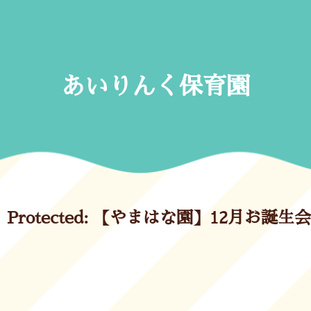
Skip
to
content
あいりんく保育園
Protected: 【やまはな園】12月お誕生会