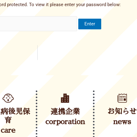
rd protected. To view it please enter your password below:
児病後児保
連携企業
お知らせ
育
corporation
news
care