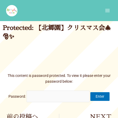
Skip
Main
to
Men
content
Protected: 【北郷園】クリスマス会🎄
🎅✨
This content is password protected. To view it please enter your
password below:
Password:
Prev
前の投稿へ
NEXT