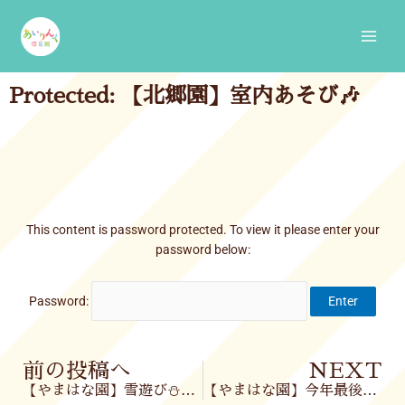
Skip
Main
to
Men
content
Protected: 【北郷園】室内あそび🎶
This content is password protected. To view it please enter your
password below:
Password:
Prev
前の投稿へ
NEXT
【やまはな園】雪遊び⛄＆学習遊び✏
【やまはな園】今年最後の体操教室🥎✨