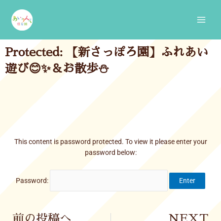
Skip
Main
to
Men
content
Protected: 【新さっぽろ園】ふれあい
遊び😊✨＆お散歩⛄
This content is password protected. To view it please enter your
password below:
Password:
Prev
前の投稿へ
NEXT