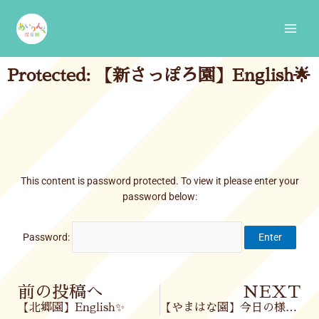
Skip
Main
to
Men
content
Protected: 【新さっぽろ園】English🌟
This content is password protected. To view it please enter your
password below:
Password:
Prev
前の投稿へ
NEXT
【北郷園】English✨
【やまはな園】今日の様子🌈