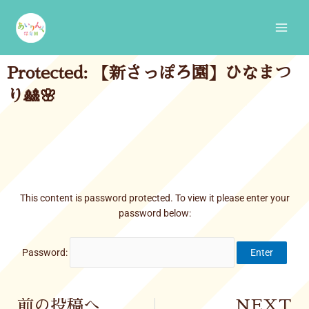
Skip
Main
to
Men
content
Protected: 【新さっぽろ園】ひなまつ
り🎎🌸
This content is password protected. To view it please enter your
password below:
Password:
Prev
前の投稿へ
NEXT