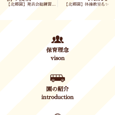
【北郷園】発表会総練習など🎶
【北郷園】体操教室💪✨
保育理念
vison
園の紹介
introduction