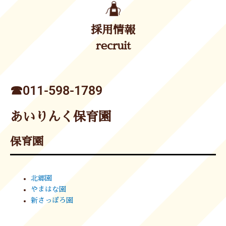
採用情報
recruit
☎︎011-598-1789
あいりんく保育園
保育園
北郷園
やまはな園
新さっぽろ園