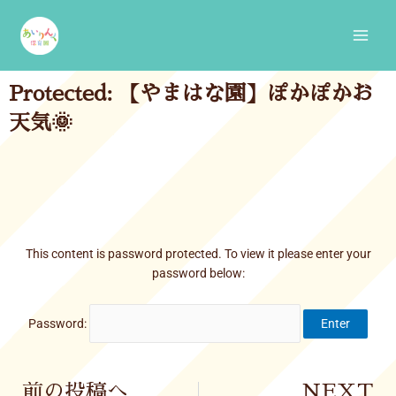
Skip
Main
to
Men
content
Protected: 【やまはな園】ぽかぽかお
天気🌞
This content is password protected. To view it please enter your
password below:
Password:
Prev
前の投稿へ
NEXT