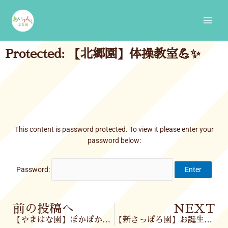
Skip
Main
to
Men
content
Protected: 【北郷園】体操教室💪✨
This content is password protected. To view it please enter your
password below:
Password:
Prev
前の投稿へ
NEXT
【やまはな園】ぽかぽかお天気🌞
【新さっぽろ園】お誕生会🎂＆お散歩🌷