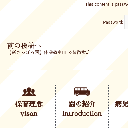
This content is passwo
Password:
Prev
前の投稿へ
【新さっぽろ園】体操教室🤸‍♂️＆お散歩🌈
保育理念
園の紹介
病
vison
introduction