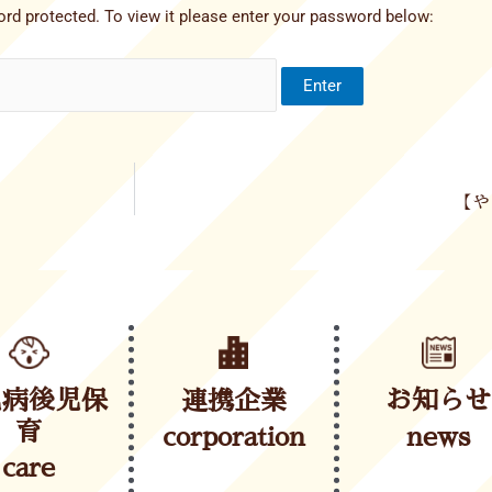
rd protected. To view it please enter your password below:
【や
児病後児保
連携企業
お知らせ
育
corporation
news
care