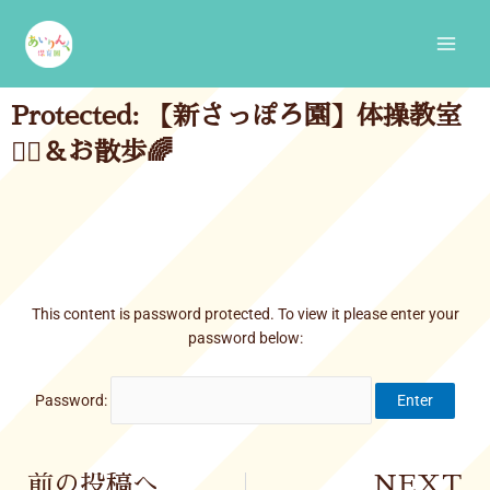
Skip
Main
to
Men
content
Protected: 【新さっぽろ園】体操教室
🤸‍♂️＆お散歩🌈
This content is password protected. To view it please enter your
password below:
Password:
Prev
前の投稿へ
NEXT