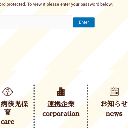
rd protected. To view it please enter your password below:
児病後児保
連携企業
お知らせ
育
corporation
news
care