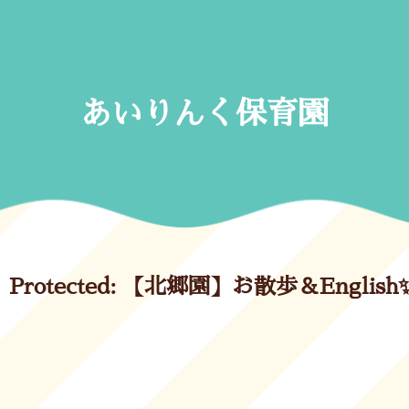
Skip
to
content
あいりんく保育園
Protected: 【北郷園】お散歩＆English