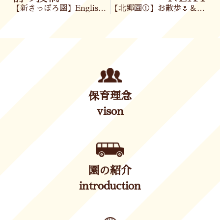
【新さっぽろ園】English🍦
【北郷園①】お散歩🌷＆English✨
保育理念
vison
園の紹介
introduction