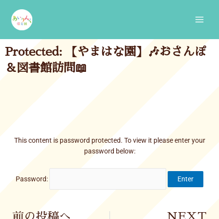
Skip
Main
to
Men
content
Protected: 【やまはな園】🎶おさんぽ
＆図書館訪問📖
This content is password protected. To view it please enter your
password below:
Password:
Prev
前の投稿へ
NEXT