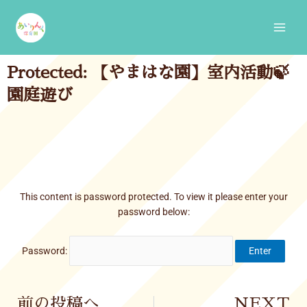
Skip
Main
to
Men
content
Protected: 【やまはな園】室内活動🍃
園庭遊び
This content is password protected. To view it please enter your
password below:
Password:
Prev
前の投稿へ
NEXT