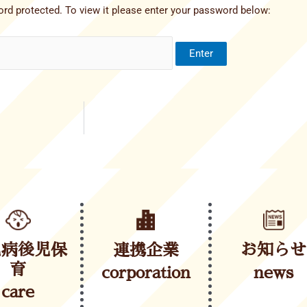
rd protected. To view it please enter your password below:
児病後児保
連携企業
お知らせ
育
corporation
news
care