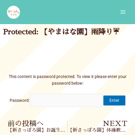
Skip
Main
to
Men
content
Protected: 【やまはな園】雨降り☔
This content is password protected. To view it please enter your
password below:
Password:
Prev
前の投稿へ
NEXT
【新さっぽろ園】お誕生会🎂
【新さっぽろ園】体操教室🤾‍♂️＆お散歩🌞