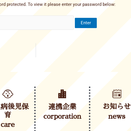
rd protected. To view it please enter your password below:
児病後児保
連携企業
お知らせ
育
corporation
news
care