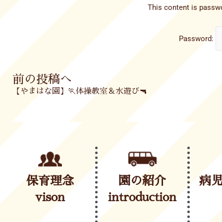
This content is passwo
Password:
Prev
前の投稿へ
【やまはな園】🏃体操教室＆水遊び🔫
保育理念
園の紹介
病
vison
introduction