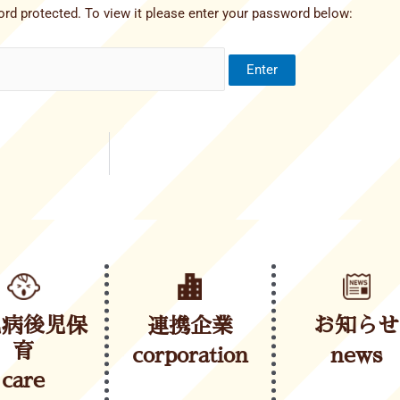
rd protected. To view it please enter your password below:
児病後児保
連携企業
お知らせ
育
corporation
news
care