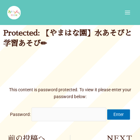
Skip
Main
to
Men
content
Protected: 【やまはな園】水あそびと
学習あそび✏
This content is password protected. To view it please enter your
password below:
Password:
Prev
前の投稿へ
NEXT