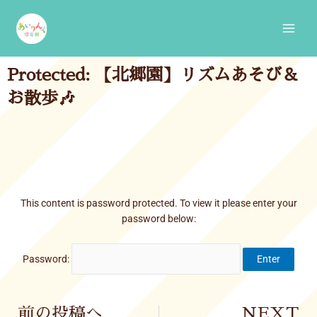
Skip
Main
to
Men
content
Protected: 【北郷園】リズムあそび＆
お散歩🎶
This content is password protected. To view it please enter your
password below:
Password:
Prev
前の投稿へ
NEXT