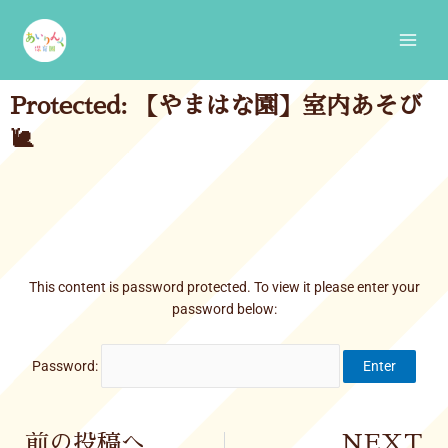
Skip
Main
to
Men
content
Protected: 【やまはな園】室内あそび
🐌
This content is password protected. To view it please enter your
password below:
Password:
Prev
前の投稿へ
NEXT