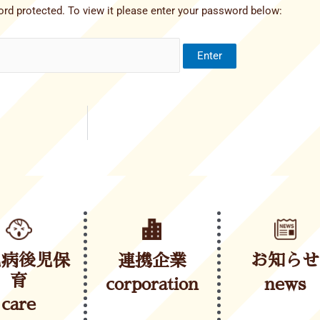
rd protected. To view it please enter your password below:
児病後児保
連携企業
お知らせ
育
corporation
news
care