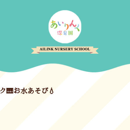
ック🎹お水あそび💧