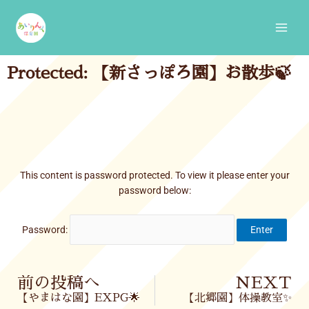
Skip
Main
to
Men
content
Protected: 【新さっぽろ園】お散歩🍃
This content is password protected. To view it please enter your
password below:
Password:
Prev
前の投稿へ
NEXT
【やまはな園】EXPG🌟
【北郷園】体操教室✨