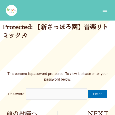
Skip
Main
to
Men
content
Protected: 【新さっぽろ園】音楽リト
ミック🎶
This content is password protected. To view it please enter your
password below:
Password:
Prev
前の投稿へ
NEXT