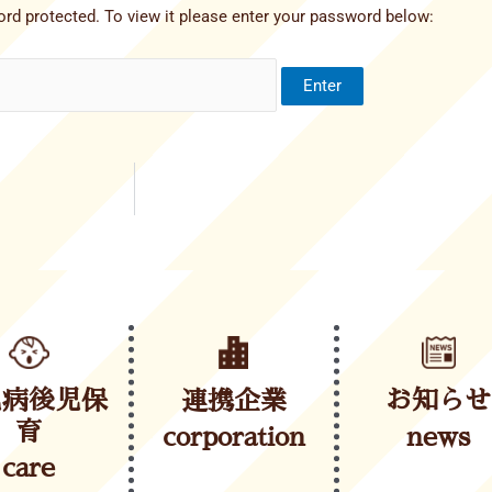
rd protected. To view it please enter your password below:
児病後児保
連携企業
お知らせ
育
corporation
news
care