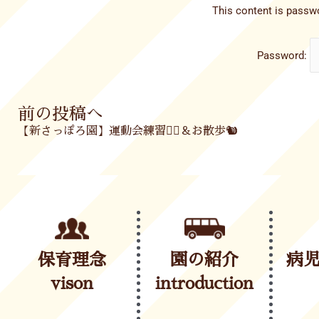
This content is passwo
Password:
Prev
前の投稿へ
【新さっぽろ園】運動会練習🤸‍♀️＆お散歩🐿️
保育理念
園の紹介
病
vison
introduction